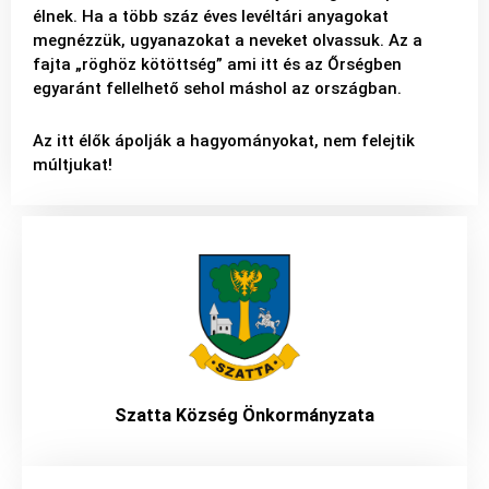
élnek. Ha a több száz éves levéltári anyagokat
megnézzük, ugyanazokat a neveket olvassuk. Az a
fajta „röghöz kötöttség” ami itt és az Őrségben
egyaránt fellelhető sehol máshol az országban.
Az itt élők ápolják a hagyományokat, nem felejtik
múltjukat!
Szatta Község Önkormányzata