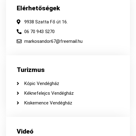
Elérhetőségek
9938 Szatta Fő út 16.
06 70 943 5270
markosandor67@freemail.hu
Turizmus
Kópic Vendégház
Kéknefelejcs Vendégház
Kiskemence Vendégház
Videó