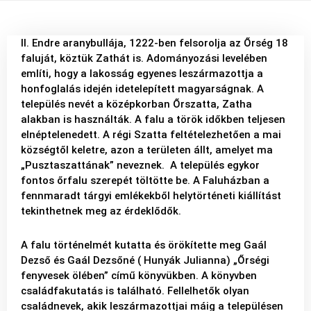
II. Endre aranybullája, 1222-ben felsorolja az Őrség 18
faluját, köztük Zathát is. Adományozási levelében
említi, hogy a lakosság egyenes leszármazottja a
honfoglalás idején idetelepített magyarságnak. A
település nevét a középkorban Őrszatta, Zatha
alakban is használták. A falu a török időkben teljesen
elnéptelenedett. A régi Szatta feltételezhetően a mai
községtől keletre, azon a területen állt, amelyet ma
„Pusztaszattának” neveznek. A település egykor
fontos őrfalu szerepét töltötte be. A Faluházban a
fennmaradt tárgyi emlékekből helytörténeti kiállítást
tekinthetnek meg az érdeklődők.
A falu történelmét kutatta és örökítette meg Gaál
Dezső és Gaál Dezsőné ( Hunyák Julianna) „Őrségi
fenyvesek ölében” című könyvükben. A könyvben
családfakutatás is található. Fellelhetők olyan
családnevek, akik leszármazottjai máig a településen