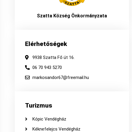
Szatta Község Önkormányzata
Elérhetőségek
9938 Szatta Fő út 16.
06 70 943 5270
markosandor67@freemail.hu
Turizmus
Kópic Vendégház
Kéknefelejcs Vendégház