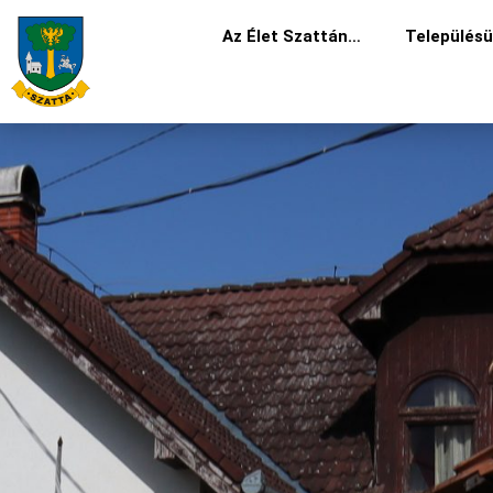
Skip
Az Élet Szattán…
Település
to
content