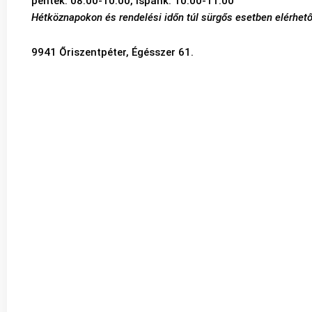
péntek: 08.00-10.00, Ispánk: 10.00-11.00
Hétköznapokon és rendelési időn túl sürgős esetben elérhet
9941 Őriszentpéter, Égésszer 61.