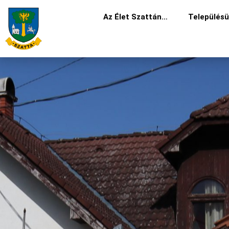
Skip
Az Élet Szattán…
Település
to
content