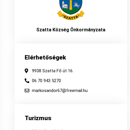
Szatta Község Önkormányzata
Elérhetőségek
9938 Szatta Fő út 16.
06 70 943 5270
markosandor67@freemail.hu
Turizmus