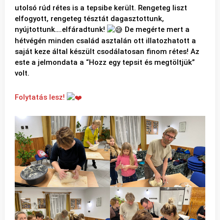
utolsó rúd rétes is a tepsibe került. Rengeteg liszt
elfogyott, rengeteg tésztát dagasztottunk,
nyújtottunk….elfáradtunk!
De megérte mert a
hétvégén minden család asztalán ott illatozhatott a
saját keze által készült csodálatosan finom rétes! Az
este a jelmondata a “Hozz egy tepsit és megtöltjük”
volt.
Folytatás lesz!