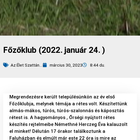
Főzőklub (2022. január 24. )
Az Élet Szattán...
március 30, 2023
8:44 du.
Megrendezésre került településünkön az év első
Főzőklubja, melynek témája a rétes volt. Készítettünk
almás-mákos, túrós, túrós-szalonnás és káposztás
rétest is. A hagyományos , Őrségi nyújtott rétes
készítés rejtelmeibe Némethné Herczeg Éva kalauzolt
el minket! Délután 17 órakor találkoztunk a
Faluházban és elmúlt már este 22 óra is mire az