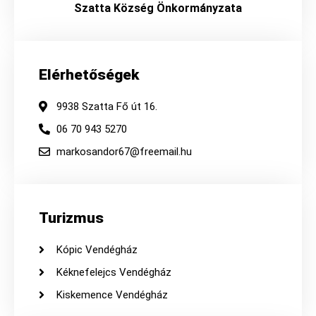
Szatta Község Önkormányzata
Elérhetőségek
9938 Szatta Fő út 16.
06 70 943 5270
markosandor67@freemail.hu
Turizmus
Kópic Vendégház
Kéknefelejcs Vendégház
Kiskemence Vendégház